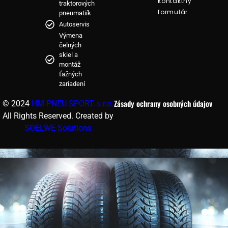
kontaktný
traktorových
formulár.
pneumatiík
Autoservis
Výmena
čelných
skiel a
montáž
ťažných
zariadení
Zásady ochrany osobných údajov
© 2024
HM PNEU-SPORT, s.r.o.
All Rights Reserved. Created by
SOELWE Solutions