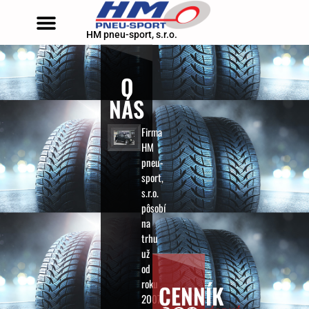
HM pneu-sport, s.r.o.
O
NÁS
Firma
HM
pneu-
sport,
s.r.o.
pôsobí
na
trhu
už
od
roku
CENNÍK
2007.