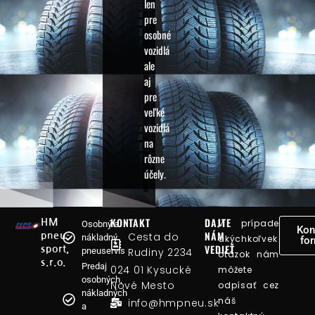
len
pre
osobné
vozidlá
ale
aj
pre
veľké
vozidlá
na
rôzne
účely.
KONTAKT
DAJTE
HM
V prípade
Osobný a
Kon
NÁM
Cesta do
pneu-
nákladný
akýchkoľvek
fo
VEDIEŤ
sport,
Rudiny 2234
pneuservis
otázok nám
s.r.o.
Predaj
024 01 Kysucké
môžete
osobných,
Nové Mesto
odpísať cez
nákladných
náš
info@hmpneu.sk
a